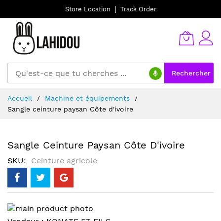
Store Location
Track Order
Rechercher
Allez
Accueil
Machine et équipements
au
Sangle ceinture paysan Côte d'ivoire
contenu
Sangle Ceinture Paysan Côte D'ivoire
SKU
Ceinture agricole
Skip
to
Skip