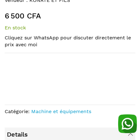
Vendeur :
KONATE ET FILS
the
to
end
the
6 500 CFA
of
beginning
the
of
En stock
images
the
Cliquez sur WhatsApp pour discuter directement le
gallery
images
prix avec moi
gallery
Catégorie:
Machine et équipements
Details