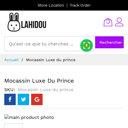
Store Location
Track Order
Rechercher
Allez
Accueil
Mocassin Luxe du prince
au
contenu
Mocassin Luxe Du Prince
SKU
Mocassin Luxe du prince
Skip
to