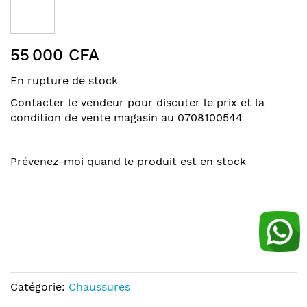
the
end
of
Skip
the
55 000 CFA
to
images
the
gallery
En rupture de stock
beginning
of
Contacter le vendeur pour discuter le prix et la
the
condition de vente magasin au 0708100544
images
gallery
Prévenez-moi quand le produit est en stock
Catégorie:
Chaussures