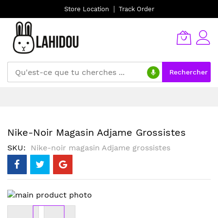
Store Location
Track Order
Rechercher
Allez
au
contenu
Nike-Noir Magasin Adjame Grossistes
SKU
Nike-noir magasin Adjame grossistes
Skip
to
the