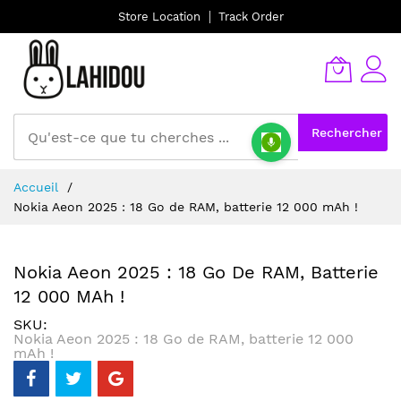
Store Location
Track Order
Rechercher
Allez
Accueil
au
Nokia Aeon 2025 : 18 Go de RAM, batterie 12 000 mAh !
contenu
Nokia Aeon 2025 : 18 Go De RAM, Batterie
12 000 MAh !
SKU
Nokia Aeon 2025 : 18 Go de RAM, batterie 12 000
mAh !