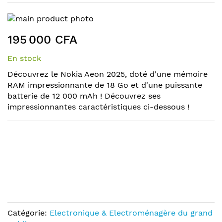
Skip
to
Skip
195 000 CFA
the
to
end
the
En stock
of
beginning
the
of
Découvrez le Nokia Aeon 2025, doté d'une mémoire
images
the
RAM impressionnante de 18 Go et d'une puissante
gallery
images
batterie de 12 000 mAh ! Découvrez ses
gallery
impressionnantes caractéristiques ci-dessous !
Catégorie:
Electronique & Electroménagère du grand