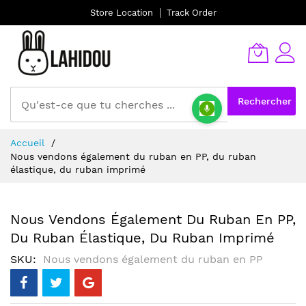
Store Location
Track Order
Rechercher
Allez
Accueil
au
Nous vendons également du ruban en PP, du ruban
contenu
élastique, du ruban imprimé
Nous Vendons Également Du Ruban En PP,
Du Ruban Élastique, Du Ruban Imprimé
SKU
Nous vendons également du ruban en PP