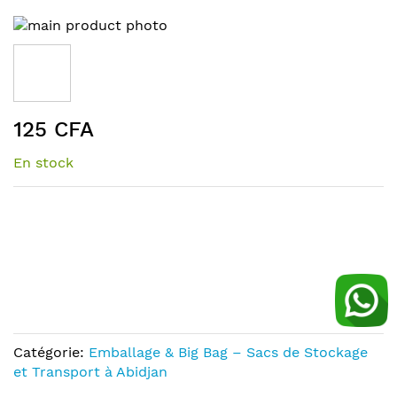
Skip
to
the
end
of
Skip
the
125 CFA
to
images
the
gallery
En stock
beginning
of
the
images
gallery
Catégorie:
Emballage & Big Bag – Sacs de Stockage
et Transport à Abidjan