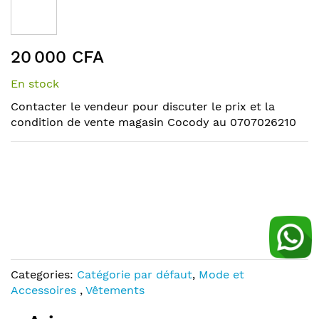
the
end
of
Skip
the
20 000 CFA
to
images
the
gallery
En stock
beginning
of
Contacter le vendeur pour discuter le prix et la
the
condition de vente magasin Cocody au 0707026210
images
gallery
Categories:
Catégorie par défaut
,
Mode et
Accessoires
,
Vêtements