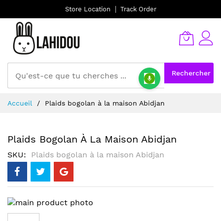
Store Location
Track Order
Rechercher
Allez
Accueil
Plaids bogolan à la maison Abidjan
au
contenu
Plaids Bogolan À La Maison Abidjan
SKU
Plaids bogolan à la maison Abidjan
Skip
to