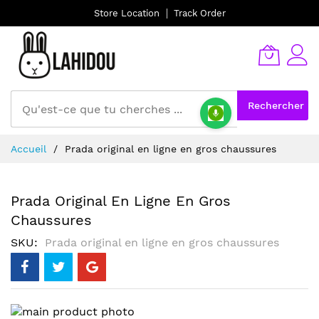
Store Location
Track Order
Rechercher
Allez
Accueil
Prada original en ligne en gros chaussures
au
contenu
Prada Original En Ligne En Gros
Chaussures
SKU
Prada original en ligne en gros chaussures
Skip