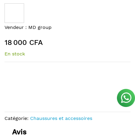
to
the
end
of
Skip
Vendeur :
MD group
the
to
images
the
18 000 CFA
gallery
beginning
of
En stock
the
images
gallery
Catégorie:
Chaussures et accessoires
Avis