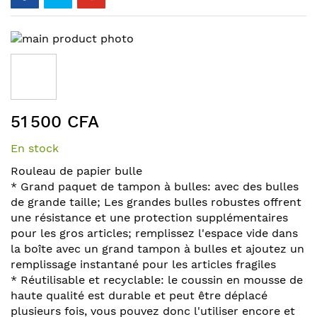
Skip
to
the
end
of
Skip
the
51 500 CFA
to
images
the
gallery
En stock
beginning
of
Rouleau de papier bulle
the
* Grand paquet de tampon à bulles: avec des bulles
images
de grande taille; Les grandes bulles robustes offrent
gallery
une résistance et une protection supplémentaires
pour les gros articles; remplissez l'espace vide dans
la boîte avec un grand tampon à bulles et ajoutez un
remplissage instantané pour les articles fragiles
* Réutilisable et recyclable: le coussin en mousse de
haute qualité est durable et peut être déplacé
plusieurs fois, vous pouvez donc l'utiliser encore et