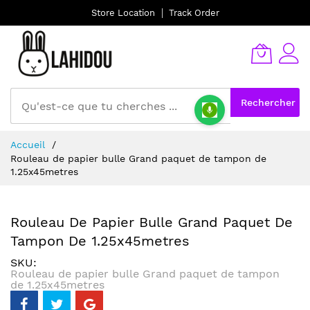
Store Location
Track Order
Rechercher
Allez
Accueil
au
Rouleau de papier bulle Grand paquet de tampon de
contenu
1.25x45metres
Rouleau De Papier Bulle Grand Paquet De
Tampon De 1.25x45metres
SKU
Rouleau de papier bulle Grand paquet de tampon
de 1.25x45metres