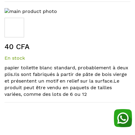
Skip
to
the
end
of
Skip
the
40 CFA
to
images
the
gallery
En stock
beginning
of
papier toilette blanc standard, probablement à deux
the
plis.Ils sont fabriqués à partir de pâte de bois vierge
images
et présentent un motif en relief sur la surface.Le
gallery
produit peut être vendu en paquets de tailles
variées, comme des lots de 6 ou 12