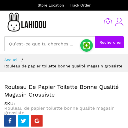
Store Location
Track Order
Rechercher
Allez
Accueil
au
Rouleau de papier toilette bonne qualité magasin grossiste
contenu
Rouleau De Papier Toilette Bonne Qualité
Magasin Grossiste
SKU
Rouleau de papier toilette bonne qualité magasin
grossiste