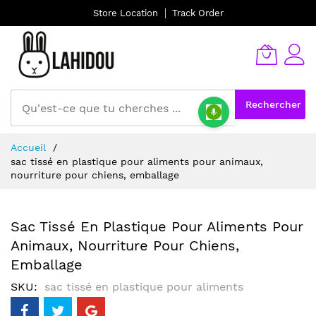
Store Location
Track Order
Rechercher
Allez
Accueil
au
sac tissé en plastique pour aliments pour animaux,
contenu
nourriture pour chiens, emballage
Sac Tissé En Plastique Pour Aliments Pour
Animaux, Nourriture Pour Chiens,
Emballage
SKU
sac tissé en plastique pour aliments