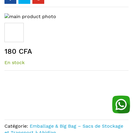
Skip
to
the
end
of
Skip
the
180 CFA
to
images
the
gallery
En stock
beginning
of
the
images
gallery
Catégorie:
Emballage & Big Bag – Sacs de Stockage
et Transport à Abidjan