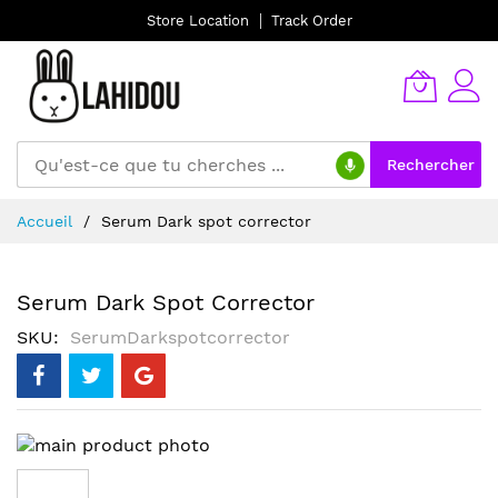
Store Location
Track Order
Rechercher
Allez
Accueil
Serum Dark spot corrector
au
contenu
Serum Dark Spot Corrector
SKU
SerumDarkspotcorrector
Skip
to
the