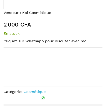
end
of
Skip
Vendeur :
Kai Cosmétique
the
to
images
the
2 000 CFA
gallery
beginning
of
En stock
the
Cliquez sur whatsapp pour discuter avec moi
images
gallery
Catégorie:
Cosmétique