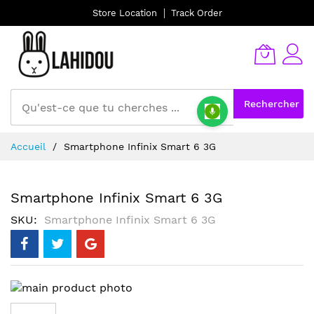
Store Location
Track Order
Rechercher
Allez
Accueil
Smartphone Infinix Smart 6 3G
au
contenu
Smartphone Infinix Smart 6 3G
SKU
Smartphone Infinix Smart 6 3G
Skip
to