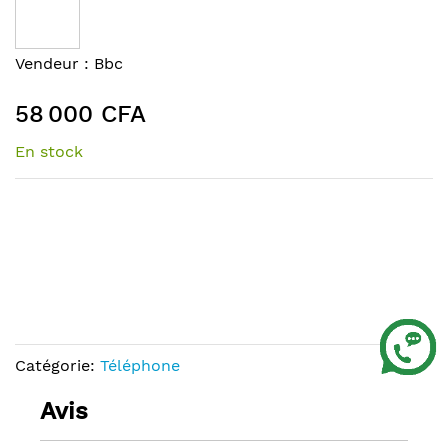
the
end
of
Skip
Vendeur :
Bbc
the
to
images
the
58 000 CFA
gallery
beginning
of
En stock
the
images
gallery
Catégorie:
Téléphone
Avis