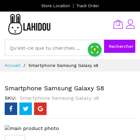
Store Location
Track Order
Rechercher
Allez
Accueil
Smartphone Samsung Galaxy s8
au
contenu
Smartphone Samsung Galaxy S8
SKU
Smartphone Samsung Galaxy s8
Skip
to