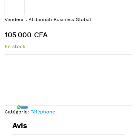
the
end
of
Skip
Vendeur :
Al Jannah Business Global
the
to
images
the
105 000 CFA
gallery
beginning
of
En stock
the
images
gallery
Catégorie:
Téléphone
Avis