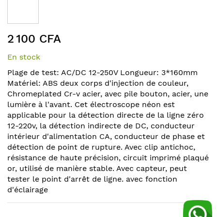
the
end
of
Skip
the
2 100 CFA
to
images
the
gallery
En stock
beginning
of
Plage de test: AC/DC 12-250V Longueur: 3*160mm
the
Matériel: ABS deux corps d'injection de couleur,
images
Chromeplated Cr-v acier, avec pile bouton, acier, une
gallery
lumière à l'avant. Cet électroscope néon est
applicable pour la détection directe de la ligne zéro
12-220v, la détection indirecte de DC, conducteur
intérieur d'alimentation CA, conducteur de phase et
détection de point de rupture. Avec clip antichoc,
résistance de haute précision, circuit imprimé plaqué
or, utilisé de manière stable. Avec capteur, peut
tester le point d'arrêt de ligne. avec fonction
d'éclairage