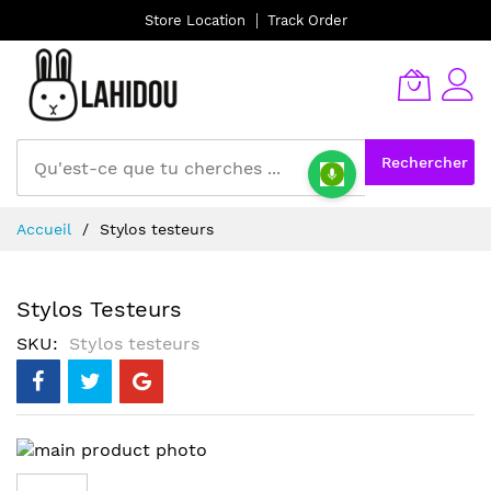
Store Location
Track Order
Rechercher
Allez
Accueil
Stylos testeurs
au
contenu
Stylos Testeurs
SKU
Stylos testeurs
Skip
to