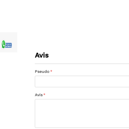
gallery
images
gallery
Avis
Pseudo
Avis