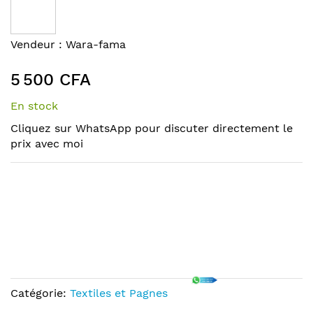
the
end
of
Skip
Vendeur :
Wara-fama
the
to
images
the
5 500 CFA
gallery
beginning
of
En stock
the
Cliquez sur WhatsApp pour discuter directement le
images
prix avec moi
gallery
Catégorie:
Textiles et Pagnes