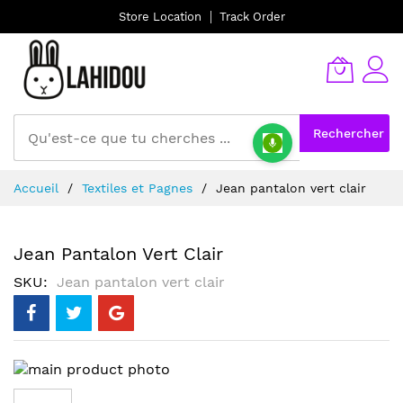
Store Location
Track Order
Rechercher
Allez
Accueil
Textiles et Pagnes
Jean pantalon vert clair
au
contenu
Jean Pantalon Vert Clair
SKU
Jean pantalon vert clair
Skip
to