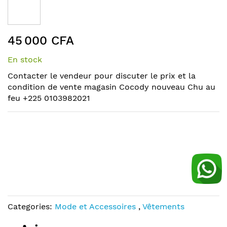
the
end
of
Skip
the
45 000 CFA
to
images
the
gallery
En stock
beginning
of
Contacter le vendeur pour discuter le prix et la
the
condition de vente magasin Cocody nouveau Chu au
images
feu +225 0103982021
gallery
Categories:
Mode et Accessoires
,
Vêtements