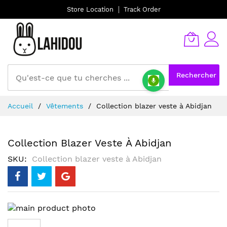
Store Location
Track Order
Rechercher
Allez
Accueil
Vêtements
Collection blazer veste à Abidjan
au
contenu
Collection Blazer Veste À Abidjan
SKU
Collection blazer veste à Abidjan
Skip
to