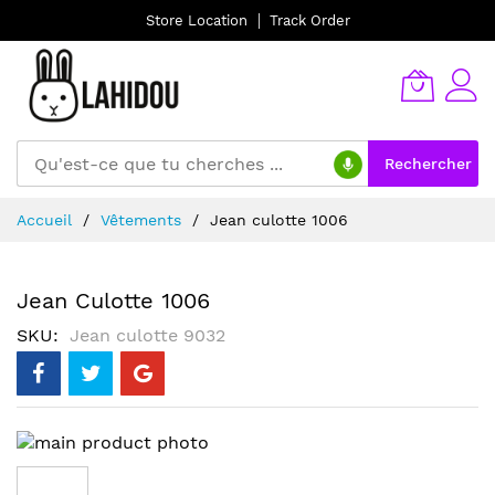
Store Location
Track Order
Rechercher
Allez
Accueil
Vêtements
Jean culotte 1006
au
contenu
Jean Culotte 1006
SKU
Jean culotte 9032
Skip
to
the