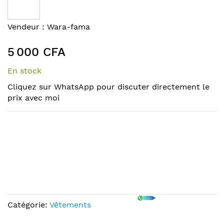
end
of
Skip
Vendeur :
Wara-fama
the
to
images
the
5 000 CFA
gallery
beginning
of
En stock
the
Cliquez sur WhatsApp pour discuter directement le
images
prix avec moi
gallery
Catégorie:
Vêtements