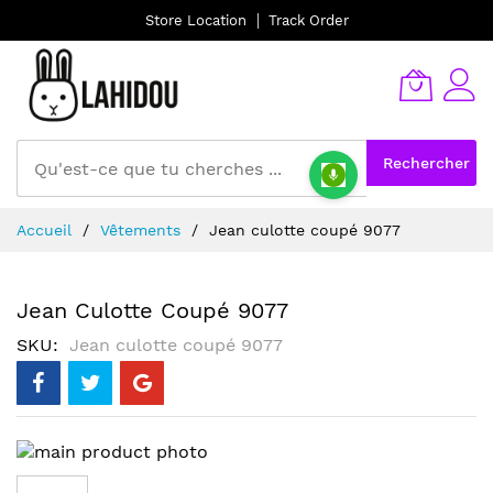
Store Location
Track Order
Rechercher
Allez
Accueil
Vêtements
Jean culotte coupé 9077
au
contenu
Jean Culotte Coupé 9077
SKU
Jean culotte coupé 9077
Skip
to