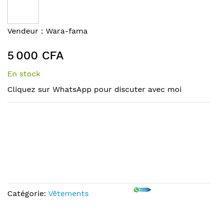
the
end
of
Skip
Vendeur :
Wara-fama
the
to
images
the
5 000 CFA
gallery
beginning
of
En stock
the
Cliquez sur WhatsApp pour discuter avec moi
images
gallery
Catégorie:
Vêtements