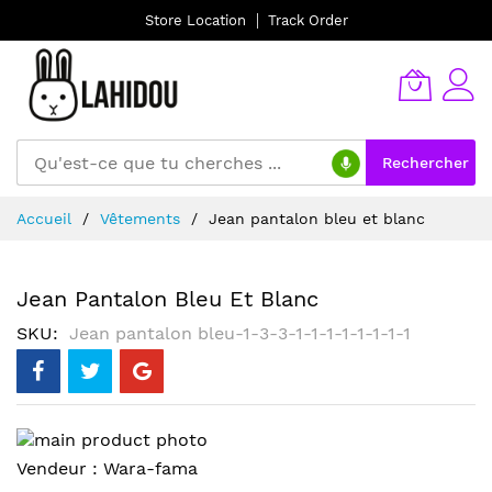
Store Location
Track Order
Rechercher
Allez
Accueil
Vêtements
Jean pantalon bleu et blanc
au
contenu
Jean Pantalon Bleu Et Blanc
SKU
Jean pantalon bleu-1-3-3-1-1-1-1-1-1-1-1
Skip
to
Skip
Vendeur :
Wara-fama
the
to