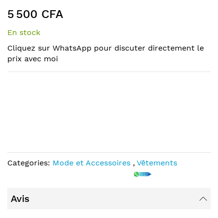
end
the
5 500 CFA
of
beginning
the
of
En stock
images
the
Cliquez sur WhatsApp pour discuter directement le
gallery
images
prix avec moi
gallery
Categories:
Mode et Accessoires
,
Vêtements
Avis