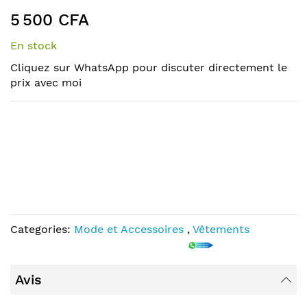
end
the
5 500 CFA
of
beginning
the
of
En stock
images
the
Cliquez sur WhatsApp pour discuter directement le
gallery
images
prix avec moi
gallery
Categories:
Mode et Accessoires
,
Vêtements
Avis