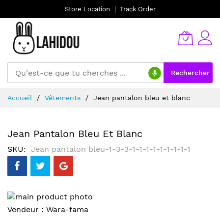
Store Location
Track Order
Rechercher
Allez
Accueil
Vêtements
Jean pantalon bleu et blanc
au
contenu
Jean Pantalon Bleu Et Blanc
SKU
Jean pantalon bleu-1-3-3-1-1-1-1-1-1-1-1-1
Skip
to
Skip
Vendeur :
Wara-fama
the
to