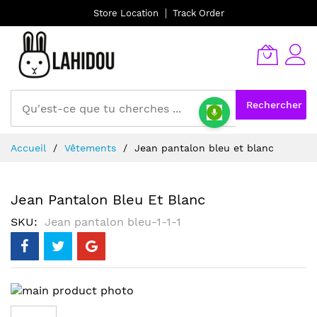
Store Location
Track Order
Rechercher
Allez
Accueil
Vêtements
Jean pantalon bleu et blanc
au
contenu
Jean Pantalon Bleu Et Blanc
SKU
Jean pantalon bleu-1-1-1
Skip
to