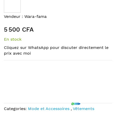
the
end
of
Skip
Vendeur :
Wara-fama
the
to
images
the
5 500 CFA
gallery
beginning
of
En stock
the
Cliquez sur WhatsApp pour discuter directement le
images
prix avec moi
gallery
Categories:
Mode et Accessoires
,
Vêtements