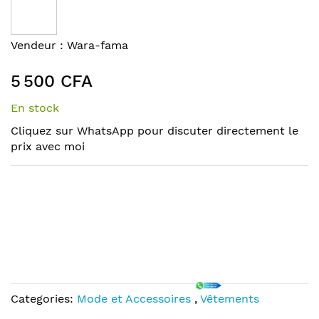
the
end
of
Skip
Vendeur :
Wara-fama
the
to
images
the
5 500 CFA
gallery
beginning
of
En stock
the
Cliquez sur WhatsApp pour discuter directement le
images
prix avec moi
gallery
Categories:
Mode et Accessoires
,
Vêtements