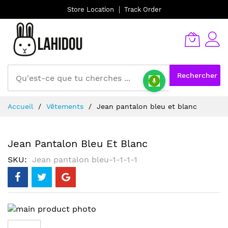
Store Location
Track Order
Rechercher
Allez
Accueil
Vêtements
Jean pantalon bleu et blanc
au
contenu
Jean Pantalon Bleu Et Blanc
SKU
Jean pantalon bleu-1-1-1-1
Skip
to