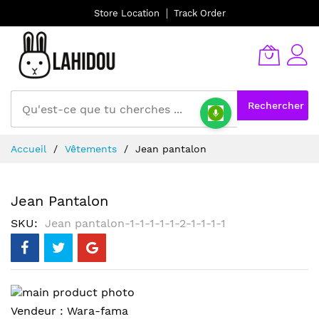
Store Location
Track Order
Rechercher
Allez
Accueil
Vêtements
Jean pantalon
au
contenu
Jean Pantalon
SKU
Jean pantalon-1-1-1-1-1-2-1-1-1-1
Skip
to
Skip
Vendeur :
Wara-fama