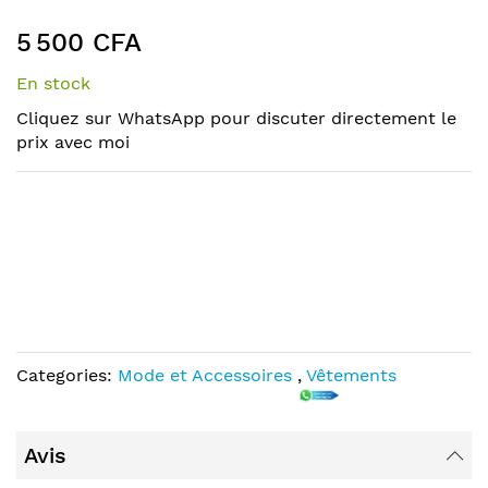
the
to
end
the
5 500 CFA
of
beginning
the
of
En stock
images
the
Cliquez sur WhatsApp pour discuter directement le
gallery
images
prix avec moi
gallery
Categories:
Mode et Accessoires
,
Vêtements
Avis