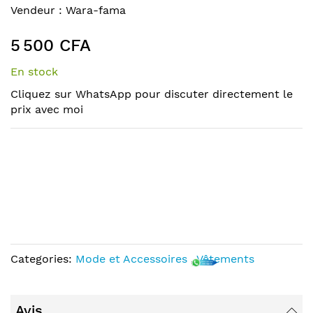
to
Skip
Vendeur :
Wara-fama
the
to
end
the
5 500 CFA
of
beginning
the
of
En stock
images
the
Cliquez sur WhatsApp pour discuter directement le
gallery
images
prix avec moi
gallery
Categories:
Mode et Accessoires
,
Vêtements
Avis