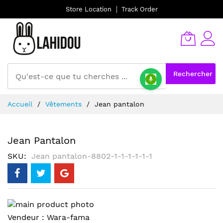
Store Location
Track Order
Rechercher
Allez
Accueil
Vêtements
Jean pantalon
au
contenu
Jean Pantalon
SKU
Jean pantalon-8802-1-1-1-1-1-1
Skip
to
Skip
Vendeur :
Wara-fama