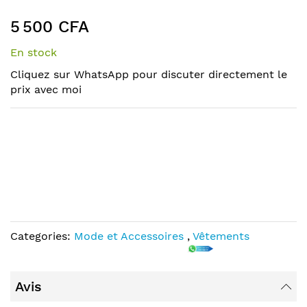
the
to
end
the
5 500 CFA
of
beginning
the
of
En stock
images
the
Cliquez sur WhatsApp pour discuter directement le
gallery
images
prix avec moi
gallery
Categories:
Mode et Accessoires
,
Vêtements
Avis