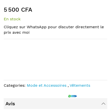
the
to
end
the
5 500 CFA
of
beginning
the
of
En stock
images
the
Cliquez sur WhatsApp pour discuter directement le
gallery
images
prix avec moi
gallery
Categories:
Mode et Accessoires
,
Vêtements
Avis