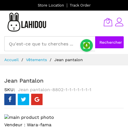
Store Location
Track Order
Rechercher
Allez
Accueil
Vêtements
Jean pantalon
au
contenu
Jean Pantalon
SKU
Jean pantalon-8802-1-1-1-1-1-1-1
Skip
to
Skip
Vendeur :
Wara-fama