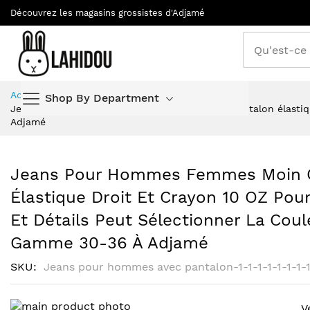
Découvrez les magasins grossistes d'Adjamé
Allez
Accueil
Vêtements
Shop By Department
au
Jeans pour hommes femmes moin cher avec pantalon élastique 
contenu
Adjamé
Jeans Pour Hommes Femmes Moin C
Élastique Droit Et Crayon 10 OZ P
Et Détails Peut Sélectionner La Coule
Gamme 30-36 À Adjamé
SKU
Jeans pour hommes avec pantalon-1-1-1-1-1-1-1-1-
Skip
V