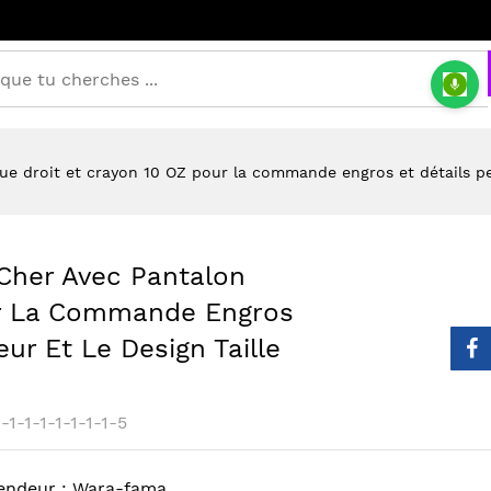
droit et crayon 10 OZ pour la commande engros et détails peut
her Avec Pantalon
our La Commande Engros
ur Et Le Design Taille
1-1-1-1-1-1-1-5
endeur :
Wara-fama