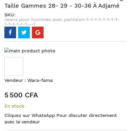
Taille Gammes 28- 29 - 30-36 À Adjamé
SKU
Jeans pour hommes avec pantalon-1-1-1-1-1-1-1-1-
1-1-1-1-1-1---1
Skip
to
the
end
of
Skip
Vendeur :
Wara-fama
the
to
images
the
5 500 CFA
gallery
beginning
of
En stock
the
Cliquez sur WhatsApp Pour discuter directement
images
avec le vendeur
gallery