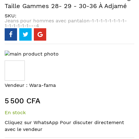
Taille Gammes 28- 29 - 30-36 À Adjamé
SKU
Jeans pour hommes avec pantalon-1-1-1-1-1-1-1-1-
1-1-1-1-1-1---4
Skip
to
the
end
of
Skip
Vendeur :
Wara-fama
the
to
images
the
5 500 CFA
gallery
beginning
of
En stock
the
Cliquez sur WhatsApp Pour discuter directement
images
avec le vendeur
gallery