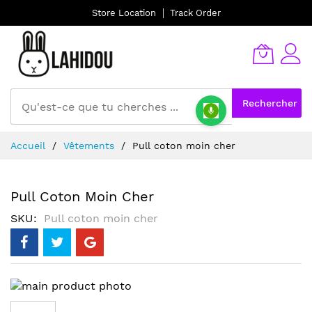
Store Location
Track Order
Rechercher
Allez
Accueil
Vêtements
Pull coton moin cher
au
contenu
Pull Coton Moin Cher
SKU
Pull coton moin cher
Skip
to