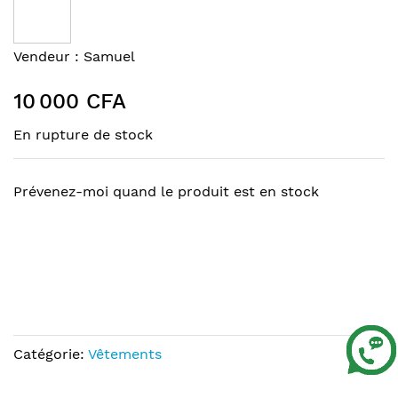
the
end
of
Skip
Vendeur :
Samuel
the
to
images
the
10 000 CFA
gallery
beginning
of
En rupture de stock
the
images
gallery
Prévenez-moi quand le produit est en stock
Catégorie:
Vêtements