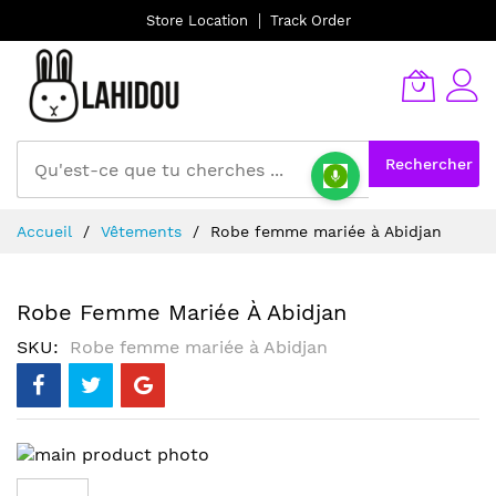
Store Location
Track Order
Rechercher
Allez
Accueil
Vêtements
Robe femme mariée à Abidjan
au
contenu
Robe Femme Mariée À Abidjan
SKU
Robe femme mariée à Abidjan
Skip
to