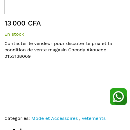
the
end
of
Skip
the
13 000 CFA
to
images
the
gallery
En stock
beginning
of
Contacter le vendeur pour discuter le prix et la
the
condition de vente magasin Cocody Akouedo
images
0153138069
gallery
Categories:
Mode et Accessoires
,
Vêtements