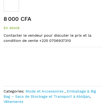
the
end
of
Skip
the
8 000 CFA
to
images
the
gallery
En stock
beginning
of
Contacter le vendeur pour discuter le prix et la
the
condition de vente +225 0706937310
images
gallery
Categories:
Mode et Accessoires
,
Emballage & Big
Bag – Sacs de Stockage et Transport à Abidjan
,
Vêtements