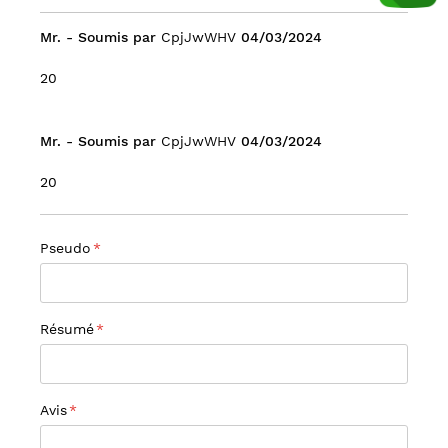
Soumis
Mr.
- Soumis par
CpjJwWHV
04/03/2024
le
20
Soumis
Mr.
- Soumis par
CpjJwWHV
04/03/2024
le
20
Pseudo
Résumé
Avis