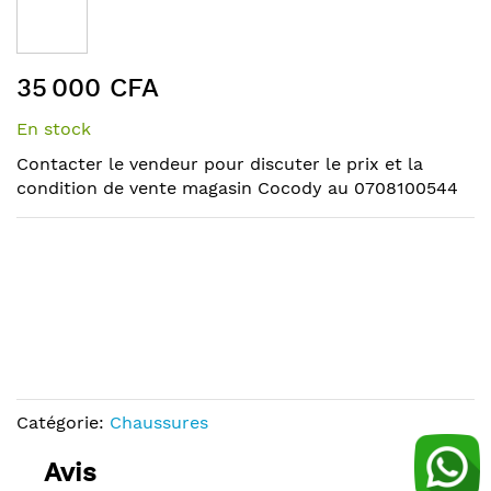
the
end
of
Skip
the
35 000 CFA
to
images
the
gallery
En stock
beginning
of
Contacter le vendeur pour discuter le prix et la
the
condition de vente magasin Cocody au 0708100544
images
gallery
Catégorie:
Chaussures
Avis