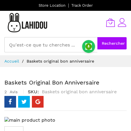
Store Location
Track Order
Rechercher
Allez
Accueil
Baskets original bon anniversaire
au
contenu
Baskets Original Bon Anniversaire
SKU
Baskets original bon anniversaire
2
Avis
Skip
to