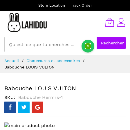
Store Location
Track Order
Rechercher
Allez
Accueil
Chaussures et accessoires
au
Babouche LOUIS VULTON
contenu
Babouche LOUIS VULTON
SKU
Babouche Hermrs-1
Skip