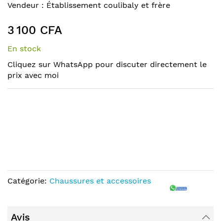
to
Skip
Vendeur :
Établissement coulibaly et frère
the
to
end
the
3 100 CFA
of
beginning
the
of
En stock
images
the
Cliquez sur WhatsApp pour discuter directement le
gallery
images
prix avec moi
gallery
Catégorie:
Chaussures et accessoires
Avis