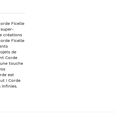
orde Ficelle
 super-
e créations
Corde Ficelle
ents
rojets de
ent Corde
t une touche
vos
rde est
ut ! Corde
infinies.