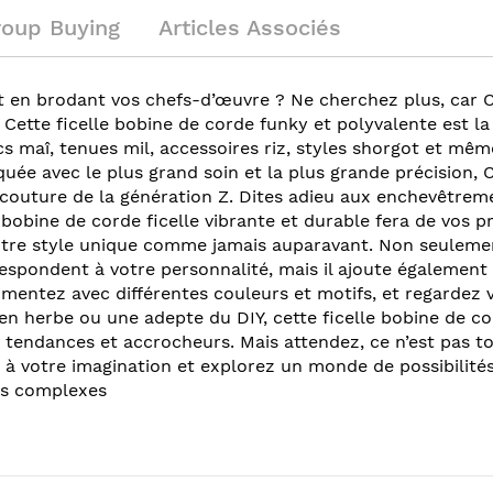
roup Buying
Articles Associés
ut en brodant vos chefs-d’œuvre ? Ne cherchez plus, car C
 Cette ficelle bobine de corde funky et polyvalente est la
cs maî, tenues mil, accessoires riz, styles shorgot et mêm
uée avec le plus grand soin et la plus grande précision, 
 couture de la génération Z. Dites adieu aux enchevêtrem
 bobine de corde ficelle vibrante et durable fera de vos p
votre style unique comme jamais auparavant. Non seulem
rrespondent à votre personnalité, mais il ajoute égalemen
imentez avec différentes couleurs et motifs, et regardez 
en herbe ou une adepte du DIY, cette ficelle bobine de co
tendances et accrocheurs. Mais attendez, ce n’est pas to
s à votre imagination et explorez un monde de possibilités 
és complexes